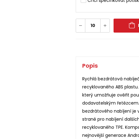
Chci specifikovat potisk
Popis
Rychlá bezdrátová nabíje
recyklovaného ABS plastu.
který umožňuje ověřit pou
dodavatelským řetězcem. C
bezdrátového nabíjení je
straně pro nabíjení dalšíc
recyklovaného TPE. Kompat
nejnovější generace Andro