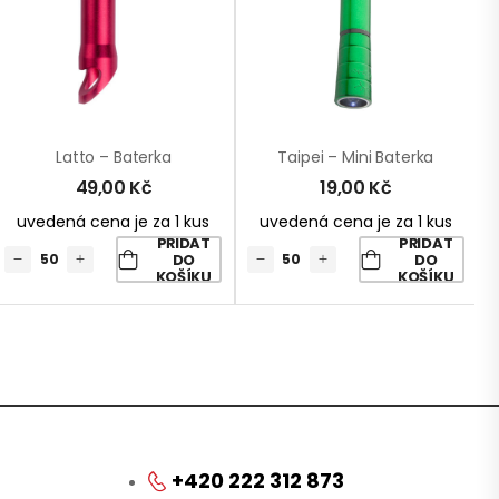
Latto – Baterka
Taipei – Mini Baterka
49,00
Kč
19,00
Kč
uvedená cena je za 1 kus
uvedená cena je za 1 kus
PŘIDAT
PŘIDAT
DO
DO
KOŠÍKU
KOŠÍKU
+420 222 312 873