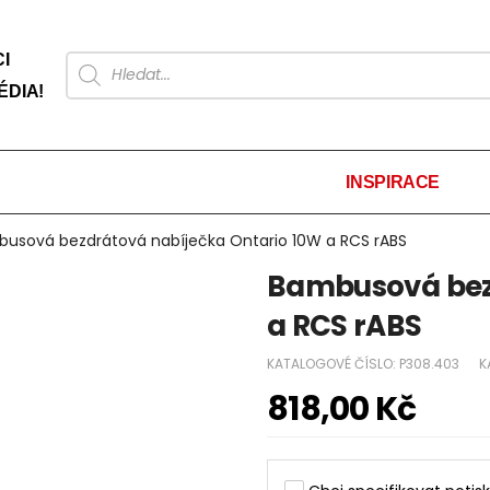
I
ÉDIA!
INSPIRACE
usová bezdrátová nabíječka Ontario 10W a RCS rABS
Bambusová bezd
a RCS rABS
KATALOGOVÉ ČÍSLO:
P308.403
K
818,00
Kč