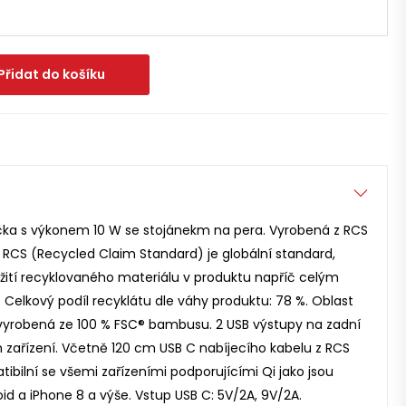
Přidat do košíku
čka s výkonem 10 W se stojánekm na pera. Vyrobená z RCS
 RCS (Recycled Claim Standard) je globální standard,
žití recyklovaného materiálu v produktu napříč celým
elkový podíl recyklátu dle váhy produktu: 78 %. Oblast
 vyrobená ze 100 % FSC® bambusu. 2 USB výstupy na zadní
h zařízení. Včetně 120 cm USB C nabíjecího kabelu z RCS
ibilní se všemi zařízeními podporujícími Qi jako jsou
id a iPhone 8 a výše. Vstup USB C: 5V/2A, 9V/2A.