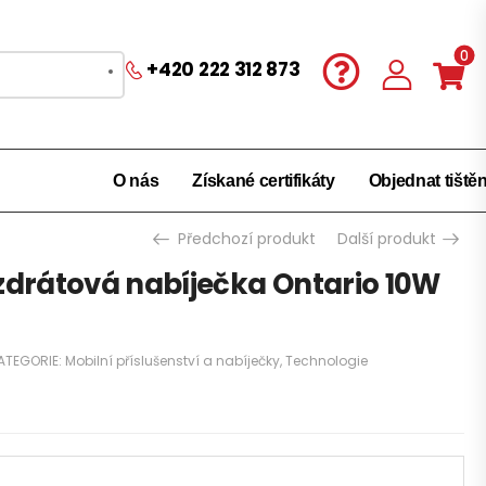
0
+420 222 312 873
O nás
Získané certifikáty
Objednat tiště
Předchozí produkt
Další produkt
rátová nabíječka Ontario 10W
ATEGORIE:
Mobilní příslušenství a nabíječky
,
Technologie