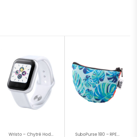
Wristo – Chytré Hodinky
SuboPurse 180 – RPET Taštička Na Zakázku