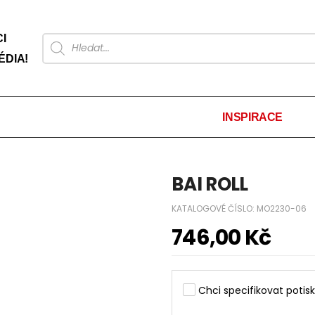
I
ÉDIA!
INSPIRACE
BAI ROLL
KATALOGOVÉ ČÍSLO:
MO2230-06
746,00
Kč
Chci specifikovat potisk