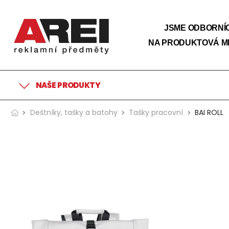
JSME ODBORNÍC
NA PRODUKTOVÁ M
NAŠE PRODUKTY
Deštníky, tašky a batohy
Tašky pracovní
BAI ROLL