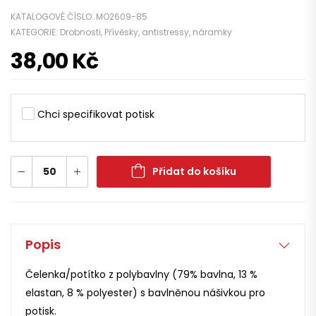
KATALOGOVÉ ČÍSLO:
MO2609-85
KATEGORIE:
Drobnosti
,
Přívěsky, antistressy, náramky
38,00
Kč
Chci specifikovat potisk
Přidat do košíku
Popis
Čelenka/potítko z polybavlny (79% bavlna, 13 %
elastan, 8 % polyester) s bavlněnou nášivkou pro
potisk.