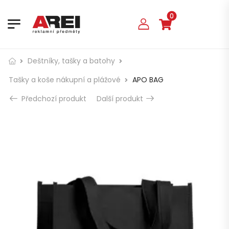
0
Deštníky, tašky a batohy
Tašky a koše nákupní a plážové
APO BAG
Předchozí produkt
Další produkt