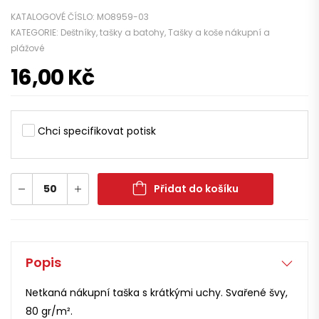
KATALOGOVÉ ČÍSLO:
MO8959-03
KATEGORIE:
Deštníky, tašky a batohy
,
Tašky a koše nákupní a
plážové
16,00
Kč
Chci specifikovat potisk
Přidat do košíku
Popis
Netkaná nákupní taška s krátkými uchy. Svařené švy,
80 gr/m².