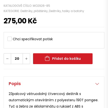
KATALOGOVÉ ČÍSLO:
MO2926-85
KATEGORIE:
Deštníky, pláštěnky
,
Deštníky, tašky a batohy
275,00
Kč
Chci specifikovat potisk
Přidat do košíku
Popis
23palcový větruodolný čtvercový deštník s
automatickým otevíráním z polyesteru 190T pongee.
Tyč a žebra ze sklolaminátu a rukojeť z ABS s