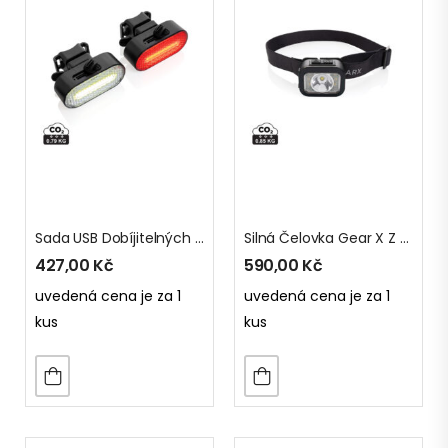
Sada USB Dobíjitelných Světel Na Kolo Lumino Z RCS Plastu
Silná Čelovka Gear X Z RCS Recykl. Plastu
427,00
Kč
590,00
Kč
uvedená cena je za 1
uvedená cena je za 1
kus
kus