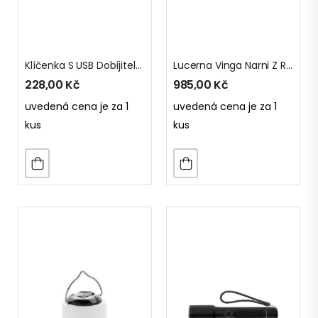
Klíčenka S USB Dobíjitelnou Svítilnou Globix Z RCS Plastu
Lucerna Vinga Narni Z RCS Recykl. ABS
228,00
Kč
985,00
Kč
uvedená cena je za 1
uvedená cena je za 1
kus
kus