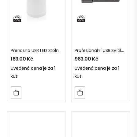
Přenosná USB LED Stolní Lampa Limio Z RCS RPET
Profesionální USB Svítilna Gear X Z RCS Recykl. Hliníku
163,00
Kč
983,00
Kč
uvedená cena je za 1
uvedená cena je za 1
kus
kus