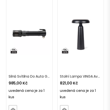
Silná Svítilna Do Auta Gear X Z RCS Recykl. Hliníku
Stolní Lampa VINGA Avery Z RCS
985,00
Kč
821,00
Kč
uvedená cena je za 1
uvedená cena je za 1
kus
kus