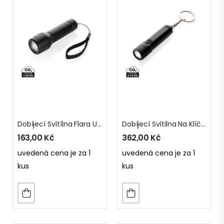
Dobíjecí Svítílna Flara USB Z RSC Plastu
Dobíjecí Svítilna Na Klíče Gear X
163,00
Kč
362,00
Kč
uvedená cena je za 1
uvedená cena je za 1
kus
kus