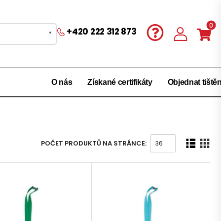
0
+420 222 312 873
O nás
Získané certifikáty
Objednat tiště
POČET PRODUKTŮ NA STRÁNCE: