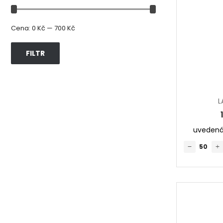
Cena:
0 Kč
—
700 Kč
FILTR
L
uvedená 