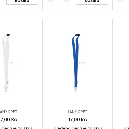
KOŠÍKU
KOŠÍKU
LANY RPET
LANY RPET
17,00
Kč
17,00
Kč
cena je za 1 kus
uvedená cena je za 1 kus
uve