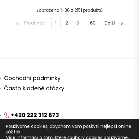
Zobrazeno
1–36 z 2151
produktů
…
Předchozí
1
2
3
60
Další
Obchodní podmínky
Často kladené otázky
+420 222 312 873
Používáme cookies, abychom vám poskytli nejlepší online
obchod@arei.cz
zážitek.
Více informací o tom, které soubory cookies používáme,