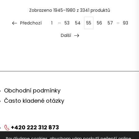
Zobrazeno
1945–1980 z 3341
produktů
…
…
Předchozí
1
53
54
55
56
57
93
Další
Obchodní podmínky
Často kladené otázky
+420 222 312 873
Používáme cookies, abychom vám poskytli nejlepší online