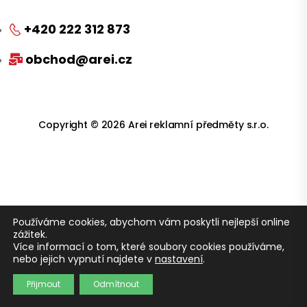
+420 222 312 873
obchod@arei.cz
Copyright © 2026 Arei reklamní předměty s.r.o.
Používáme cookies, abychom vám poskytli nejlepší online
zážitek.
Více informací o tom, které soubory cookies používáme,
nebo jejich vypnutí najdete v
nastavení
.
Přijmout
Odmítnout