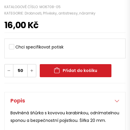
KATALOGOVÉ ČÍSLO:
MO6708-05
KATEGORIE:
Drobnosti
,
Přívěsky, antistressy, náramky
16,00
Kč
Chci specifikovat potisk
Přidat do košíku
Popis
Bavlněná šňůrka s kovovou karabinkou, odnímatelnou
sponou a bezpečnostní pojistkou. Šířka 20 mm.