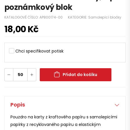
poznámkový blok
KATALOGOVÉ ČÍSLO:
AP800174-00
KATEGORIE:
Samolepící bločky
18,00
Kč
Chci specifikovat potisk
Přidat do košíku
Popis
Pouzdro na karty z kraftového papíru s samolepicími
papírky z recyklovaného papíru a elastickým