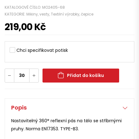
KATALOGOVÉ ČÍSLO:
MO2405-68
KATEGORIE:
Mikiny, vesty
,
Textilní výrobky, čepice
219,00
Kč
Chci specifikovat potisk
Přidat do košíku
Popis
Nastavitelný 360° reflexní pás na tělo se stříbrnými
pruhy. Norma EN17353. TYPE-B3.