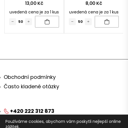
13,00
Kč
8,00
Kč
uvedená cena je za 1 kus
uvedená cena je za 1 kus
Obchodní podmínky
Často kladené otázky
+420 222 312 873
Používáme cookies, abychom vám poskytli nejlepší online
obchod@arei.cz
zážitek.