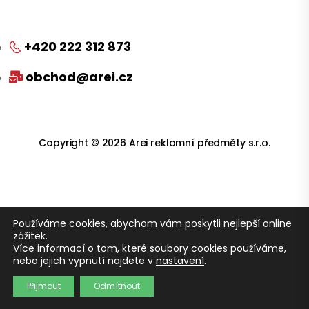
+420 222 312 873
obchod@arei.cz
Copyright © 2026 Arei reklamní předměty s.r.o.
Používáme cookies, abychom vám poskytli nejlepší online
zážitek.
Více informací o tom, které soubory cookies používáme,
nebo jejich vypnutí najdete v
nastavení
.
Přijmout
Odmítnout