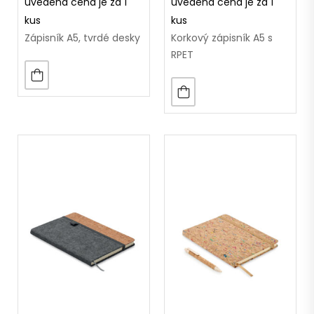
uvedená cena je za 1
uvedená cena je za 1
kus
kus
Zápisník A5, tvrdé desky
Korkový zápisník A5 s
RPET