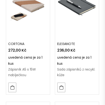
CORTONA
ELEGANOTE
272,00
Kč
236,00
Kč
uvedená cena je za 1
uvedená cena je za 1
kus
kus
Zápisník A5 s 15W
Sada zápisníků z recykl.
nabíječkou
kůže