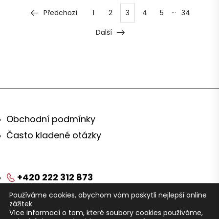
…
Předchozí
1
2
3
4
5
34
Další
Obchodní podmínky
Často kladené otázky
+420 222 312 873
Používáme cookies, abychom vám poskytli nejlepší online
obchod@arei.cz
zážitek.
Více informací o tom, které soubory cookies používáme,