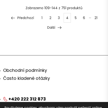
Zobrazeno
109–144 z 751
produktů
…
Předchozí
1
2
3
4
5
6
21
Další
Obchodní podmínky
Často kladené otázky
+420 222 312 873
Používáme cookies, abychom vám poskytli nejlepší online