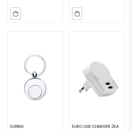
EURING
EURO USB CHARGER 2XA