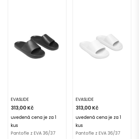
EVASLIDE
EVASLIDE
313,00
Kč
313,00
Kč
uvedená cena je za 1
uvedená cena je za 1
kus
kus
Pantofle z EVA 36/37
Pantofle z EVA 36/37