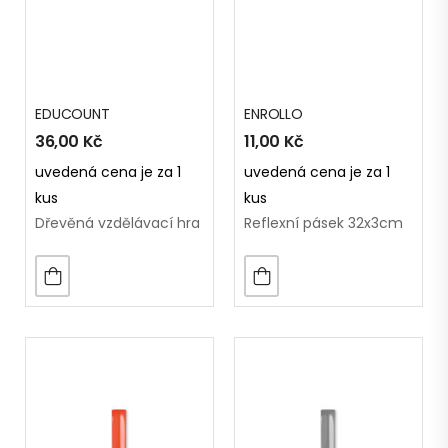
EDUCOUNT
ENROLLO
36,00
Kč
11,00
Kč
uvedená cena je za 1
uvedená cena je za 1
kus
kus
Dřevěná vzdělávací hra
Reflexní pásek 32x3cm