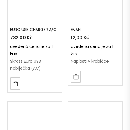
EURO USB CHARGER A/C
EVAN
732,00
Kč
12,00
Kč
uvedená cena je za 1
uvedená cena je za 1
kus
kus
Skross Euro USB
Náplasti v krabičce
nabíječka (AC)