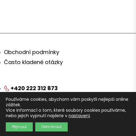
Obchodní podmínky
Často kladené otázky
+420 222 312 873
Používáme cookies, abychom vám poskytli nejlepší online
obchod@arei.cz
zážitek.
Více informací o tom, které soubory cookies používáme,
nebo jejich vypnutí najdete v
nastavení
.
Přijmout
Odmítnout
Copyright © 2026 Arei reklamní předměty s.r.o.