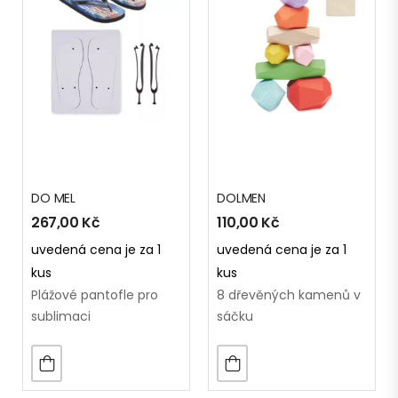
DO MEL
DOLMEN
267,00
Kč
110,00
Kč
uvedená cena je za 1
uvedená cena je za 1
kus
kus
Plážové pantofle pro
8 dřevěných kamenů v
sublimaci
sáčku