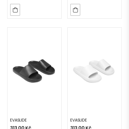
EVASLIDE
EVASLIDE
313,00
Kč
313,00
Kč