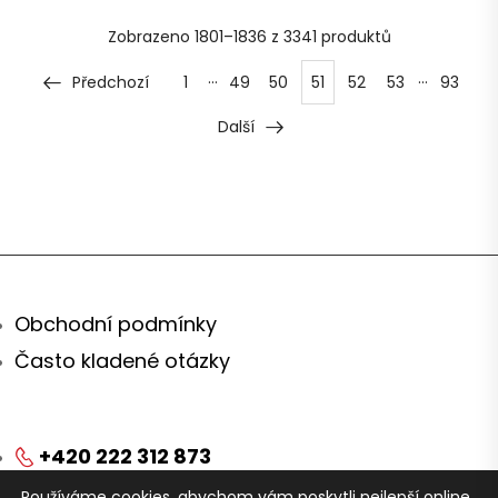
Zobrazeno
1801–1836 z 3341
produktů
…
…
Předchozí
1
49
50
51
52
53
93
Další
Obchodní podmínky
Často kladené otázky
+420 222 312 873
Používáme cookies, abychom vám poskytli nejlepší online