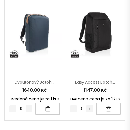
Dvoutónový Batoh Na 15.6″ Notebook Impact Z 300D RPET AWARE™
Easy Access Batoh Na 15.6″ Notebook Swiss Peak Z RPET AWARE™
1640,00
Kč
1147,00
Kč
uvedená cena je za 1 kus
uvedená cena je za 1 kus