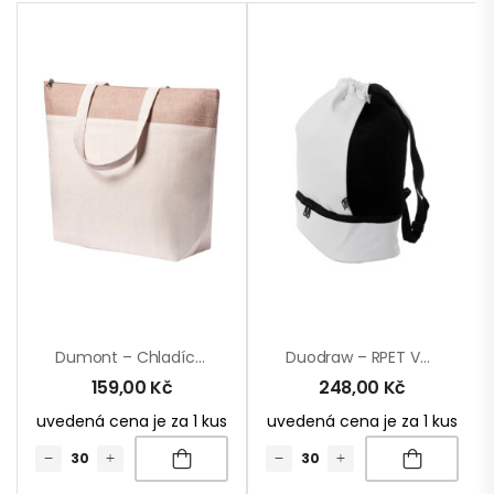
Dumont – Chladící Nákupní Taška
Duodraw – RPET Vak Se Stahovací Šňůrkou
159,00
Kč
248,00
Kč
uvedená cena je za 1 kus
uvedená cena je za 1 kus