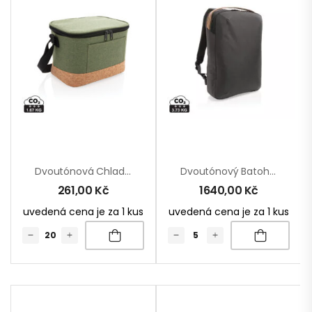
Dvoutónová Chladící Taška S Korkovým Detailem
Dvoutónový Batoh Na 15.6″ Notebook Impact Z 300D RPET AWARE™
261,00
Kč
1640,00
Kč
uvedená cena je za 1 kus
uvedená cena je za 1 kus