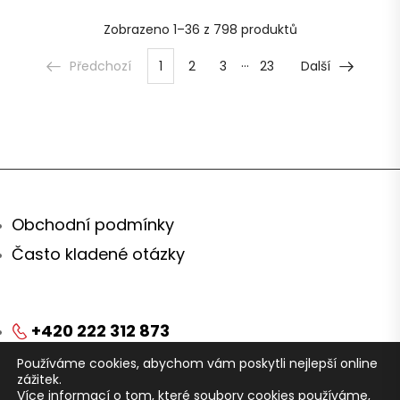
Zobrazeno
1–36 z 798
produktů
…
Předchozí
1
2
3
23
Další
Obchodní podmínky
Často kladené otázky
+420 222 312 873
Používáme cookies, abychom vám poskytli nejlepší online
obchod@arei.cz
zážitek.
Více informací o tom, které soubory cookies používáme,