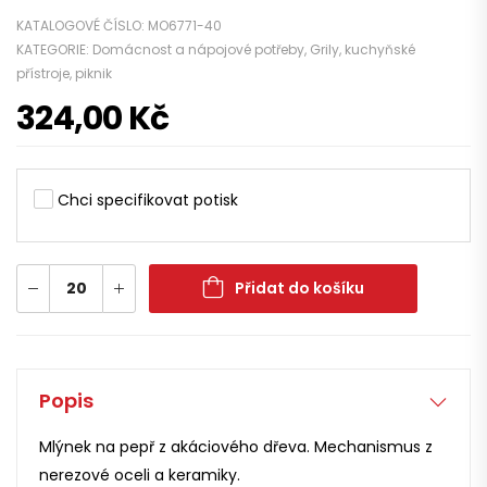
KATALOGOVÉ ČÍSLO:
MO6771-40
KATEGORIE:
Domácnost a nápojové potřeby
,
Grily, kuchyňské
přístroje, piknik
324,00
Kč
Chci specifikovat potisk
Přidat do košíku
Popis
Mlýnek na pepř z akáciového dřeva. Mechanismus z
nerezové oceli a keramiky.