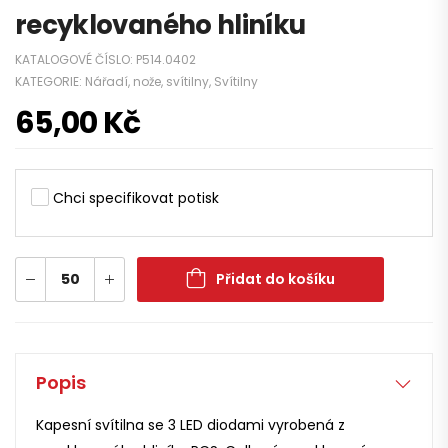
recyklovaného hliníku
KATALOGOVÉ ČÍSLO:
P514.0402
KATEGORIE:
Nářadí, nože, svítilny
,
Svítilny
65,00
Kč
Chci specifikovat potisk
Přidat do košíku
Popis
Kapesní svítilna se 3 LED diodami vyrobená z