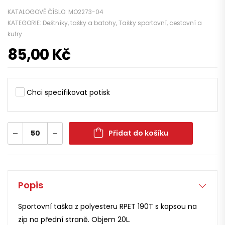
KATALOGOVÉ ČÍSLO:
MO2273-04
KATEGORIE:
Deštníky, tašky a batohy
,
Tašky sportovní, cestovní a
kufry
85,00
Kč
Chci specifikovat potisk
Přidat do košíku
Popis
Sportovní taška z polyesteru RPET 190T s kapsou na
zip na přední straně. Objem 20L.