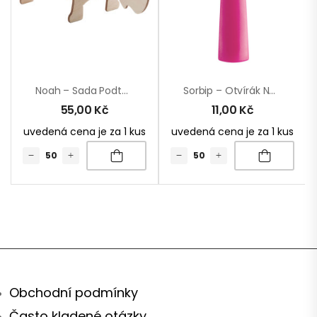
Noah – Sada Podtácků
Sorbip – Otvírák Na Láhve
55,00
Kč
11,00
Kč
uvedená cena je za 1 kus
uvedená cena je za 1 kus
Obchodní podmínky
Často kladené otázky