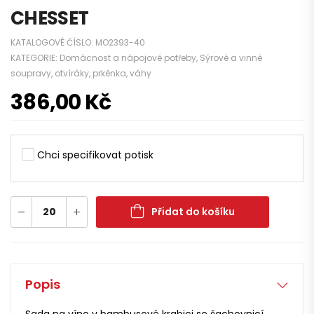
CHESSET
KATALOGOVÉ ČÍSLO:
MO2393-40
KATEGORIE:
Domácnost a nápojové potřeby
,
Sýrové a vinné
soupravy, otvíráky, prkénka, váhy
386,00
Kč
Chci specifikovat potisk
Přidat do košíku
Popis
Sada na víno v bambusové krabici se šachovnicí.