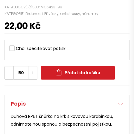
KATALOGOVÉ ČÍSLO:
MO6423-99
KATEGORIE:
Drobnosti
,
Přívěsky, antistressy, náramky
22,00
Kč
Chci specifikovat potisk
Přidat do košíku
Popis
Duhová RPET šňůrka na krk s kovovou karabinkou,
odnímatelnou sponou a bezpečnostní pojistkou.