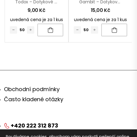
Todox – Dotykové Kuličkové Pero
Gambit – Dotykové Kuličkové Pero
9,00
Kč
15,00
Kč
uvedená cena je za 1 kus
uvedená cena je za 1 kus
Obchodní podmínky
Často kladené otázky
+420 222 312 873
Používáme cookies, abychom vám poskytli nejlepší online