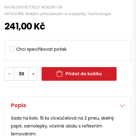
KATALOGOVÉ ČÍSLO:
MO8281-04
KATEGORIE:
Mobilní příslušenství a nabíječky
,
Technologie
241,00
Kč
Chci specifikovat potisk
Přidat do košíku
Popis
Sada na kolo. 15 ks víceúčelová na 2 pneu, skelný
papír, samolepky, včetně obalu s reflexním
lemováním.