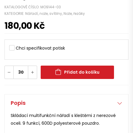
KATALOGOVÉ ČÍSLO:
MO9144-03
KATEGORIE:
Nářadí, nože, svítilny
,
Nože, řezáky
180,00
Kč
Chci specifikovat potisk
Přidat do košíku
Popis
Skládací multifunkční nářadí s kleštěmi z nerezové
oceli. 9 funkcí, 600D polyesterové pouzdro.