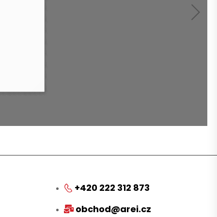
+420 222 312 873
obchod@arei.cz