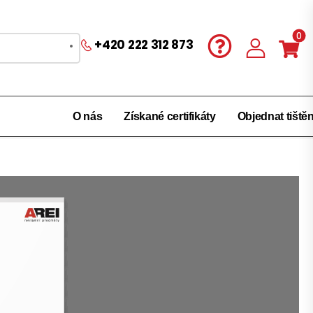
0
+420 222 312 873
O nás
Získané certifikáty
Objednat tiště