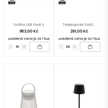
Svítilna USB Gear X
Teleskopické Světlo S Magnetem
953,00
Kč
261,00
Kč
uvedená cena je za 1 kus
uvedená cena je za 1 kus