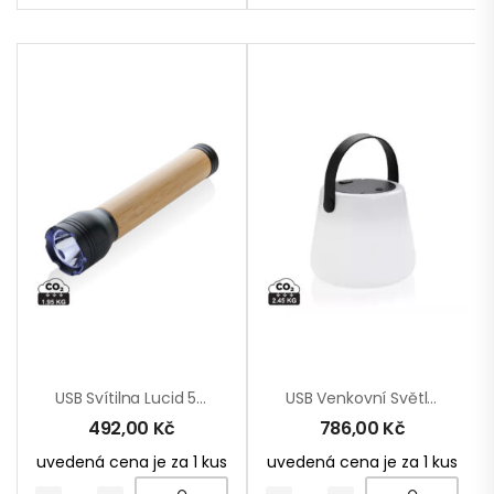
USB Svítilna Lucid 5W Z RCS Recykl. Plastu A Bambusu
USB Venkovní Světlo SolarGlow Z RCS Recykl. Plastu
492,00
Kč
786,00
Kč
uvedená cena je za 1 kus
uvedená cena je za 1 kus