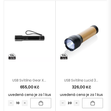
USB Svítilna Gear X Z RCS Recykl. Hliníku
USB Svítilna Lucid 3W Z RCS Recykl. Plastu A Bambusu
655,00
Kč
326,00
Kč
uvedená cena je za 1 kus
uvedená cena je za 1 kus