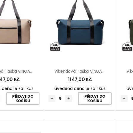
Víkendová Taška VINGA Baltimore Z RCS
Víkendová Taška VINGA Baltimore Z RCS
147,00
Kč
1147,00
Kč
cena je za 1 kus
uvedená cena je za 1 kus
uve
PŘIDAT DO
PŘIDAT DO
KOŠÍKU
KOŠÍKU