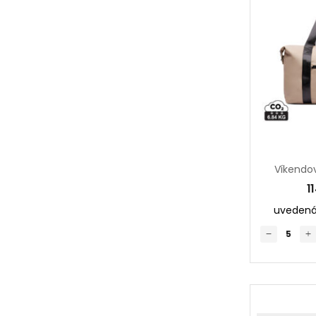
1
uvedená 