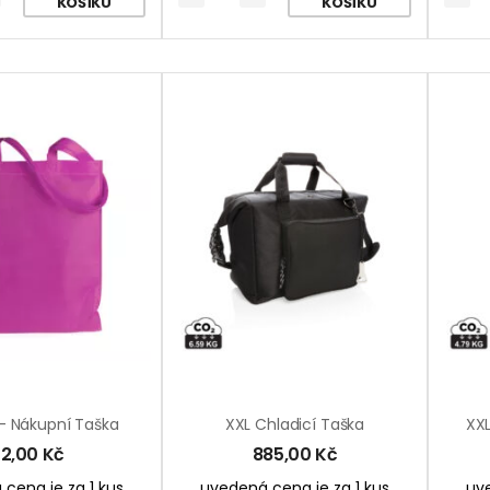
KOŠÍKU
KOŠÍKU
– Nákupní Taška
XXL Chladicí Taška
12,00
Kč
885,00
Kč
cena je za 1 kus
uvedená cena je za 1 kus
uve