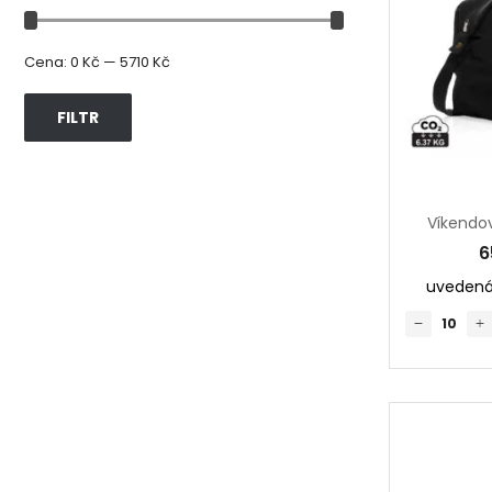
Cena:
0 Kč
—
5710 Kč
FILTR
6
uvedená 