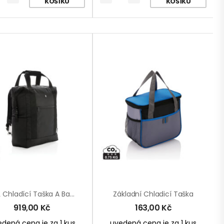
KOŠÍKU
KOŠÍKU
XXL Chladící Taška A Batoh Swiss Peak
Základní Chladicí Taška
919,00
Kč
163,00
Kč
dená cena je za 1 kus
uvedená cena je za 1 kus