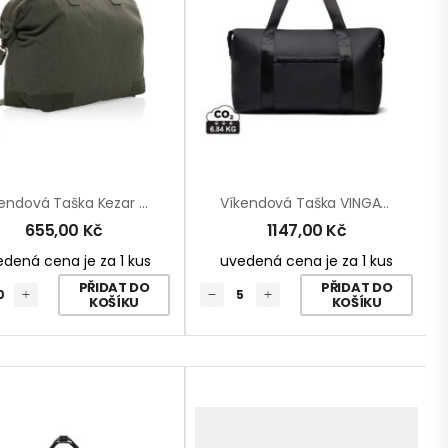
Víkendová Taška Kezar Z 500g Recykl. Canvas AWARE™
Víkendová Taška VINGA Baltimore Z RCS
655,00
Kč
1147,00
Kč
dená cena je za 1 kus
uvedená cena je za 1 kus
PŘIDAT DO
PŘIDAT DO
KOŠÍKU
KOŠÍKU