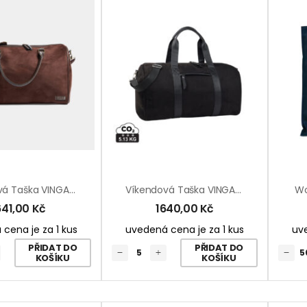
Víkendová Taška VINGA Hunton
Víkendová Taška VINGA Marlow Z RCS Recykl. Polyesteru
Wo
641,00
Kč
1640,00
Kč
cena je za 1 kus
uvedená cena je za 1 kus
uve
PŘIDAT DO
PŘIDAT DO
KOŠÍKU
KOŠÍKU