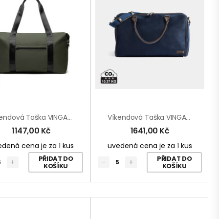
Víkendová Taška VINGA Baltimore Z RCS
Víkendová Taška VINGA Hunton
1147,00
Kč
1641,00
Kč
dená cena je za 1 kus
uvedená cena je za 1 kus
PŘIDAT DO
PŘIDAT DO
KOŠÍKU
KOŠÍKU