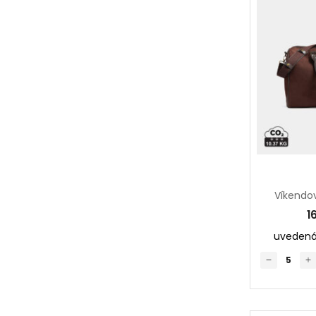
1
uvedená 