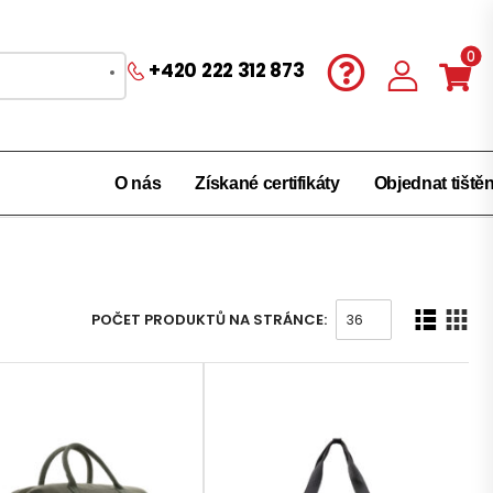
0
+420 222 312 873
O nás
Získané certifikáty
Objednat tiště
POČET PRODUKTŮ NA STRÁNCE: