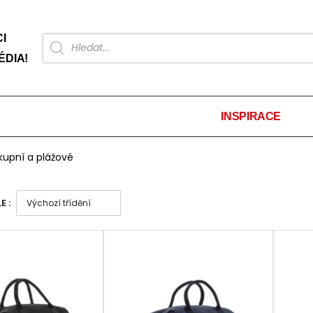
I
ÉDIA!
INSPIRACE
kupní a plážové
E :