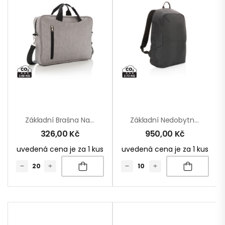
Základní Brašna Na 15” Notebook
Základní Nedobytný Batoh Impact Z RPET AWARE™
326,00
Kč
950,00
Kč
uvedená cena je za 1 kus
uvedená cena je za 1 kus