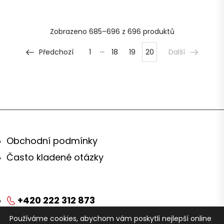
Zobrazeno
685–696 z 696
produktů
…
Předchozí
1
18
19
20
Další
Obchodní podmínky
Často kladené otázky
+420 222 312 873
Používáme cookies, abychom vám poskytli nejlepší online
obchod@arei.cz